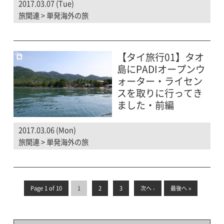
2017.03.07 (Tue)
旅関連
>
単発海外の旅
【タイ旅行01】タオ
島にPADIオープンウ
ォーター・ライセン
スを取りに行ってき
ました・前編
2017.03.06 (Mon)
旅関連
>
単発海外の旅
Page 1 of 10
1
2
3
次へ ›
最後へ »