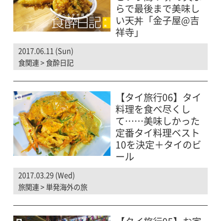
らで最後まで美味し
い天丼「金子屋@吉
祥寺」
2017.06.11 (Sun)
食関連
>
食酔日記
【タイ旅行06】タイ
料理を食べ尽くし
て……美味しかった
定番タイ料理ベスト
10を決定＋タイのビ
ール
2017.03.29 (Wed)
旅関連
>
単発海外の旅