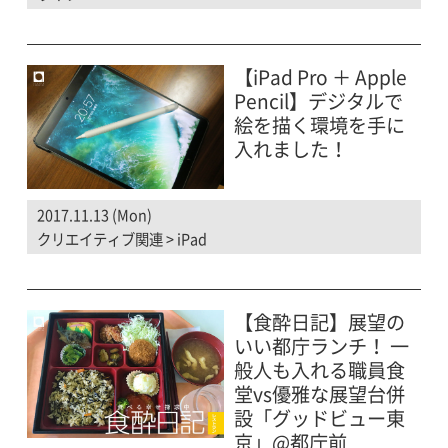
【iPad Pro ＋ Apple
Pencil】デジタルで
絵を描く環境を手に
入れました！
2017.11.13 (Mon)
クリエイティブ関連
>
iPad
【食酔日記】展望の
いい都庁ランチ！ 一
般人も入れる職員食
堂vs優雅な展望台併
設「グッドビュー東
京」@都庁前