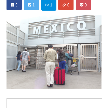
0
1
1
0
0