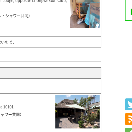
n Lodge, opposite Lilongwe Golf Club,
イレ・シャワー共同）
近いので、
ka 10101
シャワー共同）