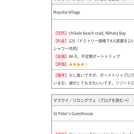
Mayoka Village
【住所】
chikale beach road, Nkhata Bay
【料金】
12$（ドミトリー価格で4人部屋を2
シャワー共同）
【設備】
Wi-fi、不定期ボートトリップ
【評価】
★★★★
☆
【備考】
少し高いですが、ボートトリップに
いる分、湖がとてもきれいいです。リゾート
マラウイ／リロングウェ（
ブログを読む→
）
St Peter’s Guesthouse