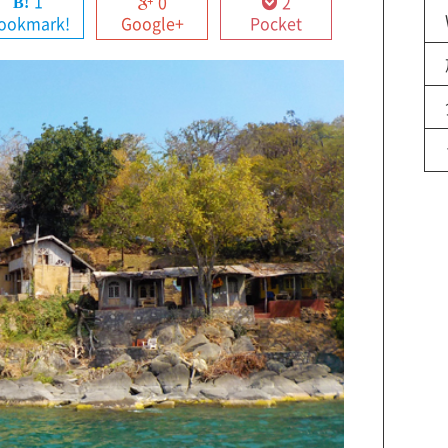
1
0
2
ookmark!
Google+
Pocket