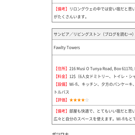
【備考】
リロングウェの中では安い宿だと思
がたくさんいます。
サンビア／リビングストン（
ブログを読む→
Fawlty Towers
【住所】
216 Musi O Tunya Road, Box 61170, 
【料金】
12$（6人女ドミトリー、トイレ・シ
【設備】
Wi-fi、キッチン、夕方のパンケー
トルバス
【評価】
★★★★
☆
【備考】
部屋も快適で、とてもいい宿だと思
広々と自分のスペースを使えます。Wi-fiも
ボツワナ