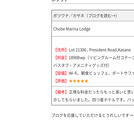
ボツワナ／カサネ（
ブログを読む→
）
Chobe Marina Lodge
【住所】
Lot 21306 , President Road,Kasane
【料金】
1890Bwp（リビングルーム付コテ
バスタブ・アメニティグッズ付）
【設備】
Wi-fi、朝食ビュッフェ、ボートサフ
【評価】
★★★★★
【備考】
正規な料金だったらもっと高いと思
示してもらいました。四つ星ホテルです。バ
ブログを応援していただけるとうれしいです→