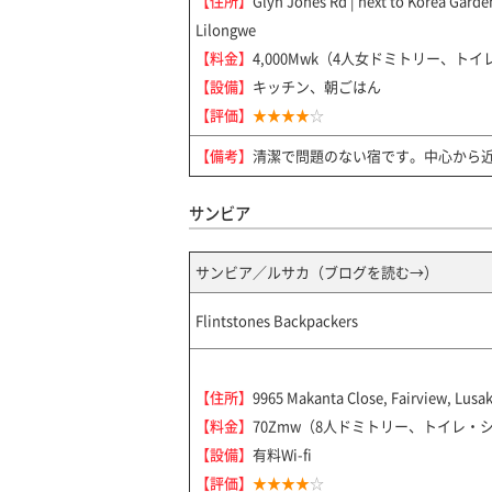
【住所】
Glyn Jones Rd | next to Korea Garde
Lilongwe
【料金】
4,000Mwk（4人女ドミトリー、ト
【設備】
キッチン、朝ごはん
【評価】
★★★★
☆
【備考】
清潔で問題のない宿です。中心から
サンビア
サンビア／ルサカ（
ブログを読む→
）
Flintstones Backpackers
【住所】
9965 Makanta Close, Fairview, Lusa
【料金】
70Zmw（8人ドミトリー、トイレ・
【設備】
有料Wi-fi
【評価】
★★★★
☆