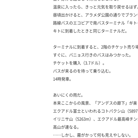
温泉に入ったら、きっと元気を取り戻せるはず
昼頃出かけると、アラメダ公園の通りでブラン
路線バスのエコビアで南バスターミナル「キト
キトに到着したときと同じターミナルだ。
ターミナルに到着すると、2階のチケット売り
すぐに、バニョス行きのバスはみつかった。
チケットを購入（3.7ドル）。
バスが来るのを待って乗り込む。
14時発車。
あいにくの雨だ。
本来ここからの風景、「アンデスの廊下」が楽
エクアドル富士といわれるコトパクシ山（589
イリニサ山（5263m）、エクアドル最高峰チン
高山が連なる。
……しかし、霧がかって何も見えやしない。