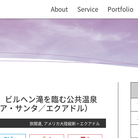
About
Service
Portfolio
8】ビルヘン滝を臨む公共温泉
ア・サンタ／エクアドル）
旅関連
,
アメリカ大陸縦断
>
エクアドル