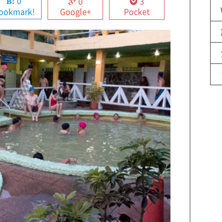
0
0
3
ookmark!
Google+
Pocket