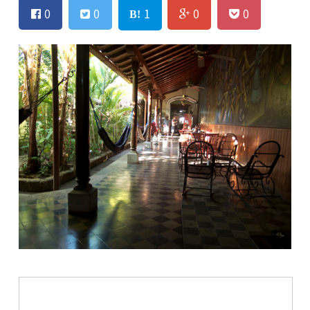
0
0
1
0
0