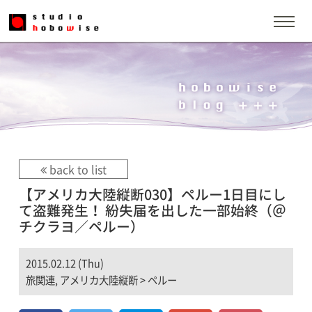
back to list
【アメリカ大陸縦断030】ペルー1日目にし
て盗難発生！ 紛失届を出した一部始終（＠
チクラヨ／ペルー）
2015.02.12 (Thu)
旅関連
,
アメリカ大陸縦断
>
ペルー