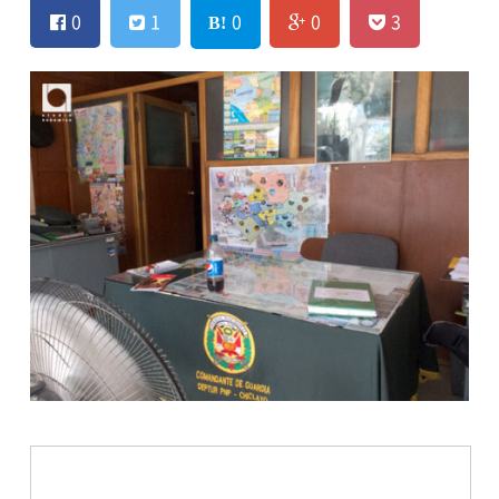
0
1
0
0
3