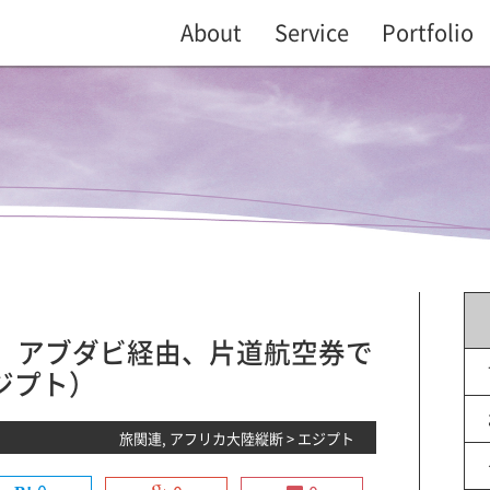
About
Service
Portfolio
1】アブダビ経由、片道航空券で
ジプト）
旅関連
,
アフリカ大陸縦断
>
エジプト