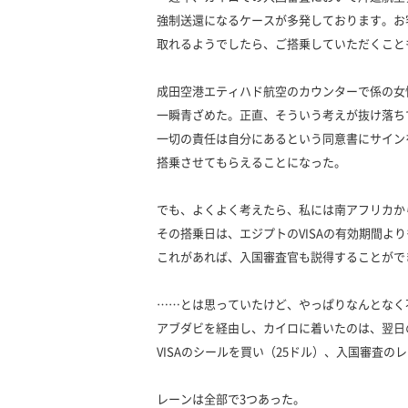
強制送還になるケースが多発しております。お
取れるようでしたら、ご搭乗していただくこと
成田空港エティハド航空のカウンターで係の女
一瞬青ざめた。正直、そういう考えが抜け落ち
一切の責任は自分にあるという同意書にサイン
搭乗させてもらえることになった。
でも、よくよく考えたら、私には南アフリカか
その搭乗日は、エジプトのVISAの有効期間よ
これがあれば、入国審査官も説得することがで
……とは思っていたけど、やっぱりなんとなく
アブダビを経由し、カイロに着いたのは、翌日
VISAのシールを買い（25ドル）、入国審査の
レーンは全部で3つあった。