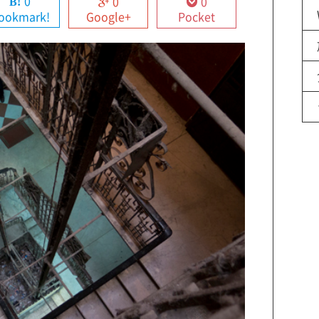
0
0
0
ookmark!
Google+
Pocket