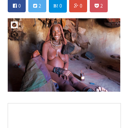
0
2
0
0
2