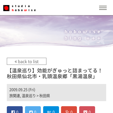
back to list
【温泉巡り】効能がぎゅっと詰まってる！
秋田県仙北市・乳頭温泉郷「黒湯温泉」
2009.09.25 (Fri)
旅関連
,
温泉巡り
>
秋田県
0
0
0
0
0