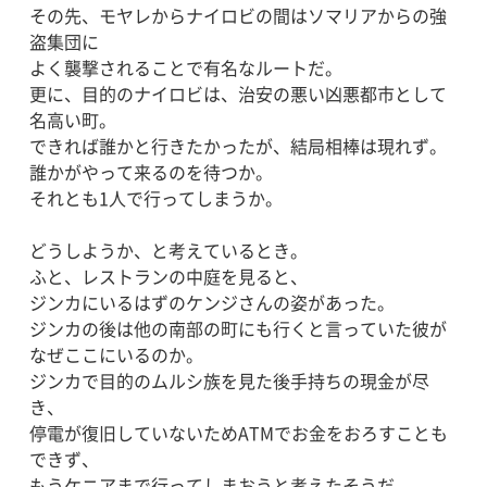
その先、モヤレからナイロビの間はソマリアからの強
盗集団に
よく襲撃されることで有名なルートだ。
更に、目的のナイロビは、治安の悪い凶悪都市として
名高い町。
できれば誰かと行きたかったが、結局相棒は現れず。
誰かがやって来るのを待つか。
それとも1人で行ってしまうか。
どうしようか、と考えているとき。
ふと、レストランの中庭を見ると、
ジンカにいるはずのケンジさんの姿があった。
ジンカの後は他の南部の町にも行くと言っていた彼が
なぜここにいるのか。
ジンカで目的のムルシ族を見た後手持ちの現金が尽
き、
停電が復旧していないためATMでお金をおろすことも
できず、
もうケニアまで行ってしまおうと考えたそうだ。