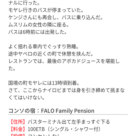
ナルに行った。
モヤレ行きのバスが停まっていた。
ケンジさんにも再会し、バスに乗り込んだ。
ムスリムの女性の隣に座る。
バスは6時前には出発した。
よく揺れる車内でぐっすり熟睡。
途中ヤベロの近くの町で休憩を挟んだ。
レストランでは、最後のアボカドジュースを堪能し
た。
国境の町モヤレには13時頃到着。
さて、ここからナイロビまでは身を引き締めて挑まな
くてはいけない。
コンソの宿：FALO Family Pension
【住所】
バスターミナル出て左手まっすぐ下る
【料金】
100ETB（シングル・シャワー付）
【設備】
コンセントなし