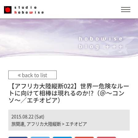
back to list
【アフリカ大陸縦断022】世界一危険なルー
トに向けて相棒は現れるのか!?（＠〜コン
ソ〜／エチオピア）
2015.08.22 (Sat)
旅関連
,
アフリカ大陸縦断
>
エチオピア