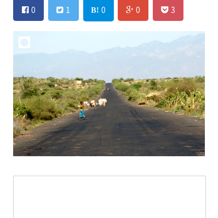
0
1
0
0
3