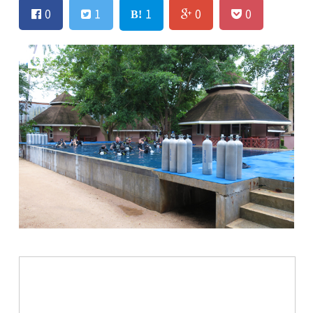
0
1
1
0
0