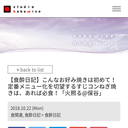
back to list
【食酔日記】こんなお好み焼きは初めて！
定番メニュー化を切望するすじコンねぎ焼
きは、あれば必食！「火照る@保谷」
2018.10.22 (Mon)
食関連
,
食酔日記
>
食酔日記