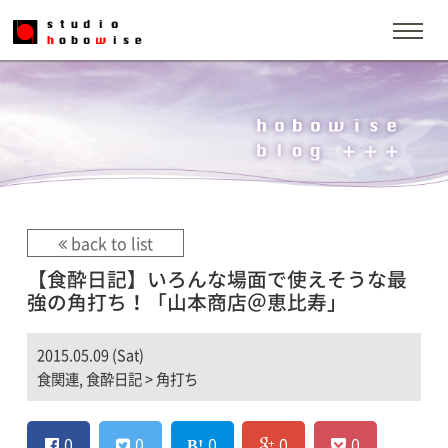
back to list
【食酔日記】いろんな場面で使えそうな最
強の角打ち！「山本商店＠恵比寿」
2015.05.09 (Sat)
食関連
,
食酔日記
>
角打ち
0
0
0
0
0