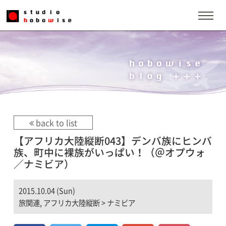
back to list
【アフリカ大陸縦断043】デンバ族にヒンバ
族、町中に裸族がいっぱい！（＠オプウォ
／ナミビア）
2015.10.04 (Sun)
旅関連
,
アフリカ大陸縦断
>
ナミビア