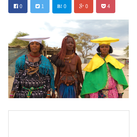
0
1
0
0
4