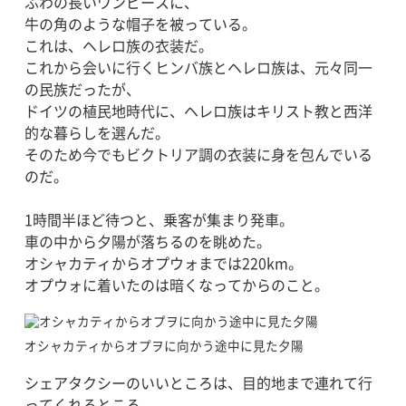
ふわの長いワンピースに、
牛の角のような帽子を被っている。
これは、ヘレロ族の衣装だ。
これから会いに行くヒンバ族とヘレロ族は、元々同一
の民族だったが、
ドイツの植民地時代に、ヘレロ族はキリスト教と西洋
的な暮らしを選んだ。
そのため今でもビクトリア調の衣装に身を包んでいる
のだ。
1時間半ほど待つと、乗客が集まり発車。
車の中から夕陽が落ちるのを眺めた。
オシャカティからオプウォまでは220km。
オプウォに着いたのは暗くなってからのこと。
オシャカティからオプヲに向かう途中に見た夕陽
シェアタクシーのいいところは、目的地まで連れて行
ってくれるところ。