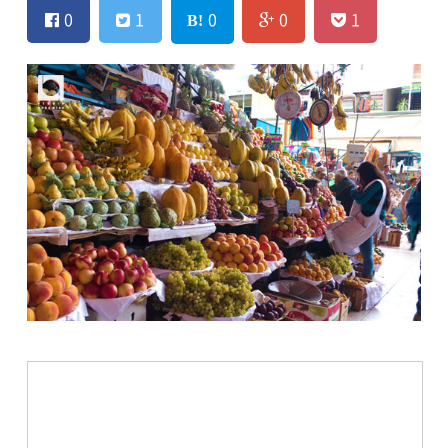
0
1
0
0
1