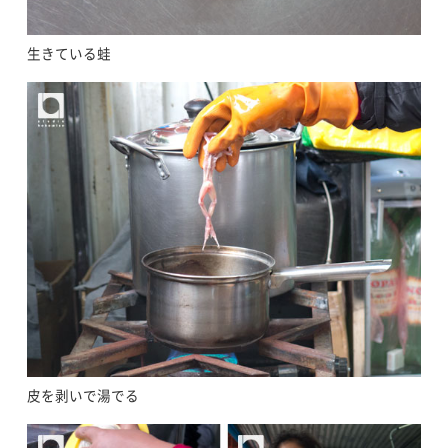
生きている蛙
皮を剥いで湯でる