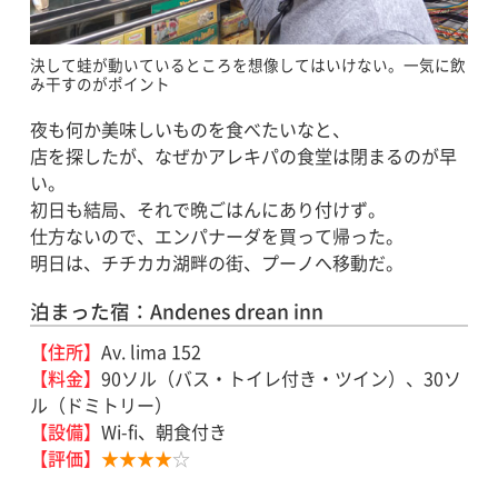
決して蛙が動いているところを想像してはいけない。一気に飲
み干すのがポイント
夜も何か美味しいものを食べたいなと、
店を探したが、なぜかアレキパの食堂は閉まるのが早
い。
初日も結局、それで晩ごはんにあり付けず。
仕方ないので、エンパナーダを買って帰った。
明日は、チチカカ湖畔の街、プーノへ移動だ。
泊まった宿：Andenes drean inn
【住所】
Av. lima 152
【料金】
90ソル（バス・トイレ付き・ツイン）、30ソ
ル（ドミトリー）
【設備】
Wi-fi、朝食付き
【評価】
★★★★
☆