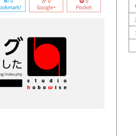
0
0
0
ookmark!
Google+
Pocket