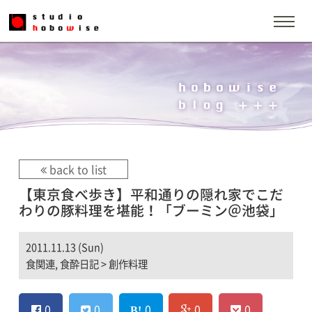
back to list
【東京食べ歩き】平和通りの隠れ家でこだ
わりの豚料理を堪能！「ブーミン＠池袋」
2011.11.13 (Sun)
食関連
,
食酔日記
>
創作料理
0
0
0
0
0