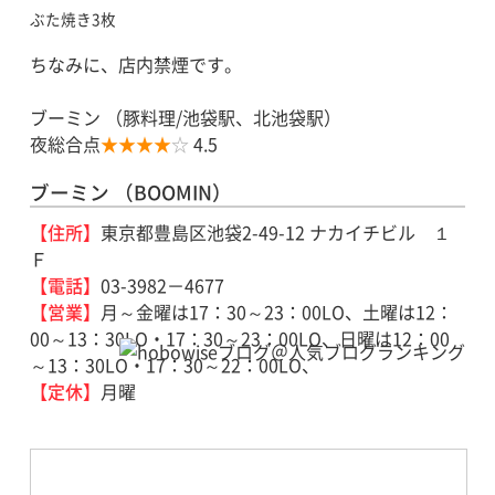
ぶた焼き3枚
ちなみに、店内禁煙です。
ブーミン
（
豚料理
/
池袋駅
、
北池袋駅
）
夜総合点
★★★★
☆
4.5
ブーミン （BOOMIN）
【住所】
東京都豊島区池袋2-49-12 ナカイチビル １
Ｆ
【電話】
03-3982－4677
【営業】
月～金曜は17：30～23：00LO、土曜は12：
00～13：30LO・17：30～23：00LO、日曜は12：00
～13：30LO・17：30～22：00LO、
【定休】
月曜